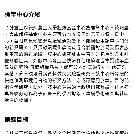
標竿中心介紹
子計畫三以德州農工大學超級基金中心為標竿中心。德州農
工大學超級基金中心主要可分為五個子計畫與五個支援中
心，著眼於氣候變遷以及緊急災變下，如何使用該中心開發
的新興研究工具探討環境化學物質混合暴露對於易受傷害族
群帶來的潛在風險。該中心研究計畫中若干研究重點與本計
畫關聯性高，如該中心發展出快速評估環境混合物質致早產
風險的胚胎-母體組織晶片，或可與本計畫的孕婦世代研究
連結，分享環境暴露資料做交叉驗證研究。該中心所發展的
快速偵測環境混合物的新興方法，亦或可應用於本計畫的代
謝體學研究。此外，該中心豐富的行政與研究轉譯、社區參
與經驗亦可作為子計畫三的學習對象，建構學術研究與社區
溝通的橋樑。
競逐目標
子計畫三將以臺灣具優勢之全民健康保險體系之社區醫療群